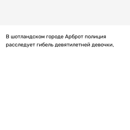
В шотландском городе Арброт полиция
расследует гибель девятилетней девочки,
которую нашли с тяжелыми травмами в
промышленной зоне, где семья разбила
палаточный лагерь. По подозрению в
убийстве ребенка задержан ее 35-летний
отец, передает
Liter.kz
со ссылкой на
The Sun
.
По данным полиции, семья из Западного
Йоркшира приехала в Арброт и разбила
палатку на территории заброшенной
промышленной зоны неподалеку от пляжа.
Вместе с родителями были двое детей.