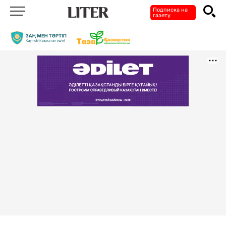
Подписка на
газету