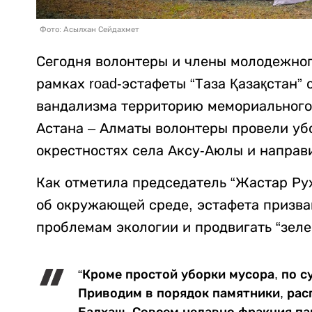
Фото: Асылхан Сейдахмет
Сегодня волонтеры и члены молодежно
рамках road-эстафеты “Таза Қазақстан”
вандализма территорию мемориального 
Астана – Алматы волонтеры провели убо
окрестностях села Аксу-Аюлы и направ
Как отметила председатель “Жастар Ру
об окружающей среде, эстафета призва
проблемам экологии и продвигать “зеле
“Кроме простой уборки мусора, по с
Приводим в порядок памятники, рас
Балхаш. Совсем недавно фракция п