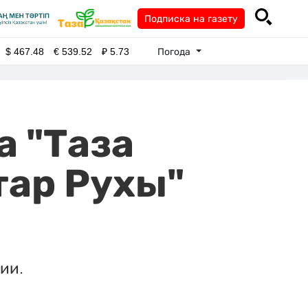
Подписка на газету
Погода
$
467.48
€
539.52
₽
5.73
а "Таза
тар Рухы"
ии.