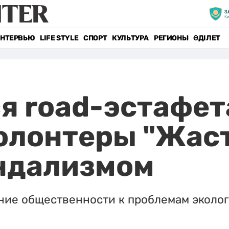
НТЕРВЬЮ
LIFE STYLE
СПОРТ
КУЛЬТУРА
РЕГИОНЫ
ӘДІЛЕТ
 road-эстафет
волонтеры "Жас
андализмом
ние общественности к проблемам эколог