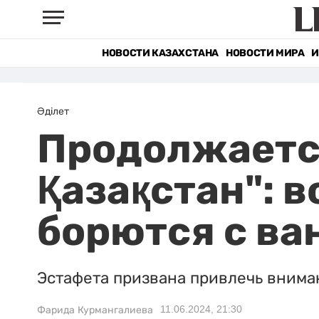
НОВОСТИ КАЗАХСТАНА
НОВОСТИ МИРА
И
Әділет
Продолжается
Қазақстан": 
борются с в
Эстафета призвана привлечь внима
11.06.2024, 21:30
Фарида Курмангалиева