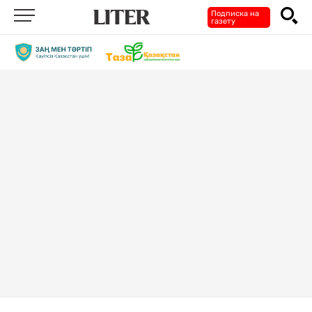
Подписка на
газету