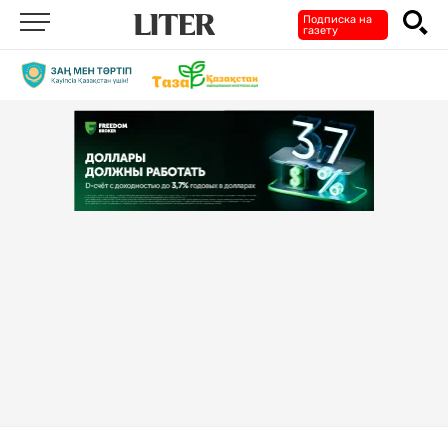
Подписка на
газету