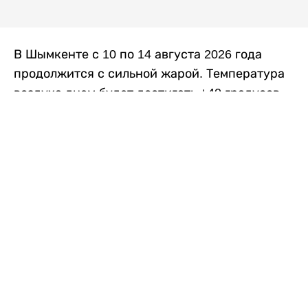
В Шымкенте с 10 по 14 августа 2026 года
продолжится с сильной жарой. Температура
воздуха днем будет достигать +40 градусов,
осадков не ожидается, передает
Liter.kz
со
ссылкой на
данные
Казгидромета.
Согласно информации синоптиков, будущая
рабочая неделя в городе сохранится
переменная облачность. К концу недели жара
немного ослабеет.
Понедельник, 10 августа:
ночью +23…+25
градусов, днем +38…+40. Без осадков.
Северо-восточный ветер – 8–13 метров в
секунду.