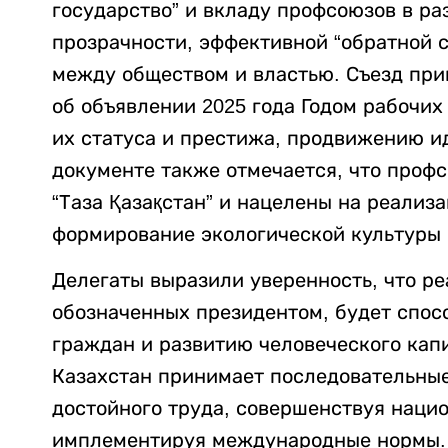
государство” и вкладу профсоюзов в ра
прозрачности, эффективной “обратной с
между обществом и властью. Съезд при
об объявлении 2025 года Годом рабочи
их статуса и престижа, продвижению и
документе также отмечается, что проф
“Таза Қазақстан” и нацелены на реализ
формирование экологической культуры 
Делегаты выразили уверенность, что ре
обозначенных президентом, будет спос
граждан и развитию человеческого капи
Казахстан принимает последовательны
достойного труда, совершенствуя наци
имплементируя международные нормы. 