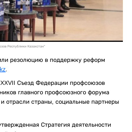
зов Республики Казахстан"
дили резолюцию в поддержку реформ
.kz
.
я XXVII Съезд Федерации профсоюзов
тников главного профсоюзного форума
 и отрасли страны, социальные партнеры
утвержденная Стратегия деятельности