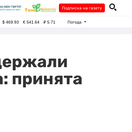
Подписка на газету
Погода
$
469.93
€
541.64
₽
5.71
держали
: принята