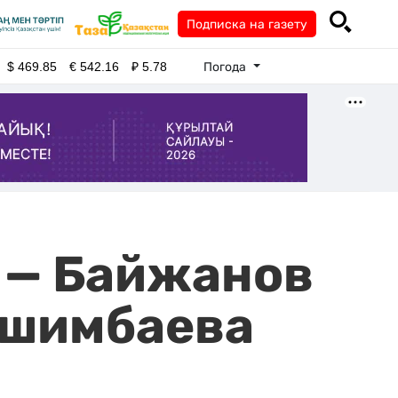
Подписка на газету
Погода
$
469.85
€
542.16
₽
5.78
й — Байжанов
ишимбаева