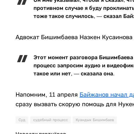
Он мне указывал, чтобы я сказал, ч
противном случае я буду проклинать
тоже такое случилось, — сказал Ба
Адвокат Бишимбаева Назкен Кусаинова
Этот момент разговора Бишимбаева
процесс запросим аудио и видеофи
такое или нет, — сказала она.
Напомним, 11 апреля
Байжанов начал д
сразу вызвать скорую помощь для Нуке
Суд
судебный процесс
Куандык Бишимбаев