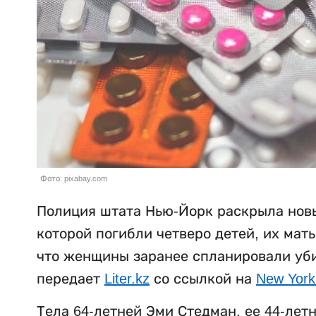
Фото: pixabay.com
Полиция штата Нью-Йорк раскрыла новы
которой погибли четверо детей, их мат
что женщины заранее спланировали убий
передает
Liter.kz
со ссылкой на
New York
Тела 64-летней Эми Стедман, ее 44-лет