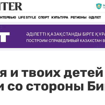
НТЕРВЬЮ
LIFE STYLE
СПОРТ
КУЛЬТУРА
РЕГИОНЫ
ӘДІЛЕТ
я и твоих дете
и со стороны Б