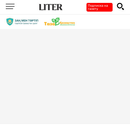
Подписка на
газету