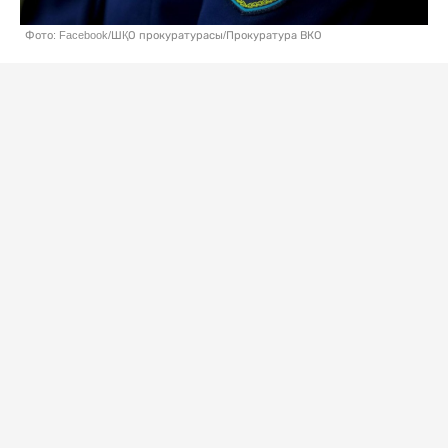
Фото: Facebook/ШҚО прокуратурасы/Прокуратура ВКО