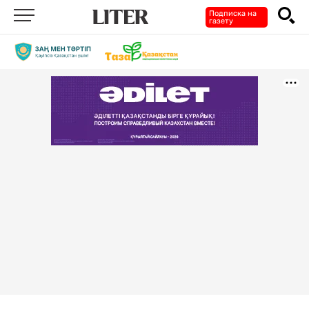
Подписка на
газету