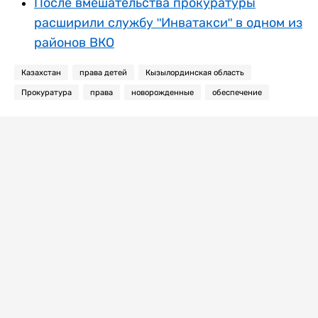
После вмешательства прокуратуры
расширили службу "Инватакси" в одном из
районов ВКО
Казахстан
права детей
Кызылординская область
Прокуратура
права
новорожденные
обеспечение