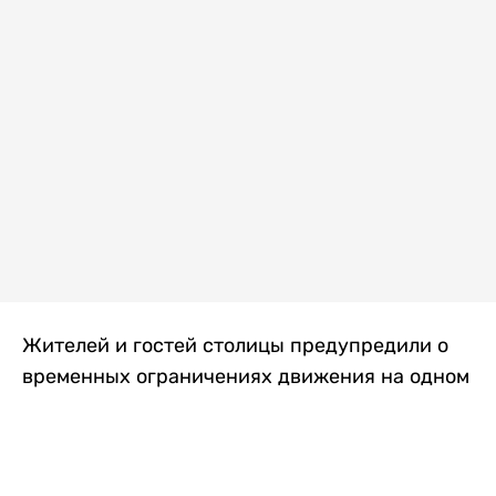
Жителей и гостей столицы предупредили о
временных ограничениях движения на одном
из самых загруженных проспектов города.
Причиной станут дорожные работы, которые
продлятся два дня, передает
Liter.kz
.