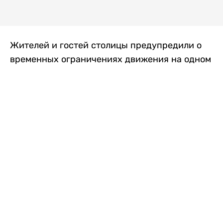
Жителей и гостей столицы предупредили о
временных ограничениях движения на одном
из самых загруженных проспектов города.
Причиной станут дорожные работы, которые
продлятся два дня, передает
Liter.kz
.
По информации городских служб, с 7 по 8
августа на проспекте Кабанбай батыра
пройдет ремонт дорожного покрытия. В связи
с этим движение будет частично ограничено
на участке от улицы Калкаман до улицы
Сарайшык. Полностью перекрывать дорогу не
планируется. На время ремонта движение
транспорта организуют по одной стороне