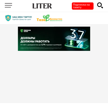
Подписка на
газету