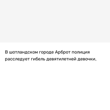
В шотландском городе Арброт полиция
расследует гибель девятилетней девочки,
которую нашли с тяжелыми травмами в
промышленной зоне, где семья разбила
палаточный лагерь. По подозрению в
убийстве ребенка задержан ее 35-летний
отец, передает
Liter.kz
со ссылкой на
The Sun
.
По данным полиции, семья из Западного