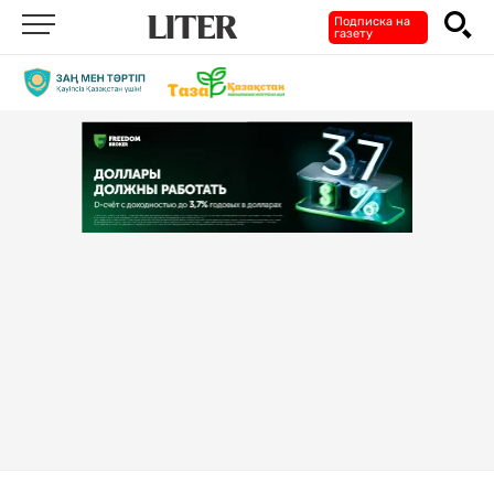
Подписка на
газету