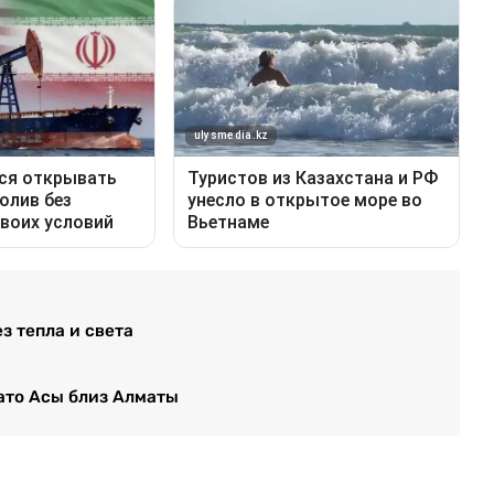
з тепла и света
лато Асы близ Алматы