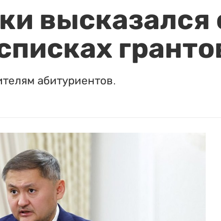
и высказался о
 списках гранто
ителям абитуриентов.