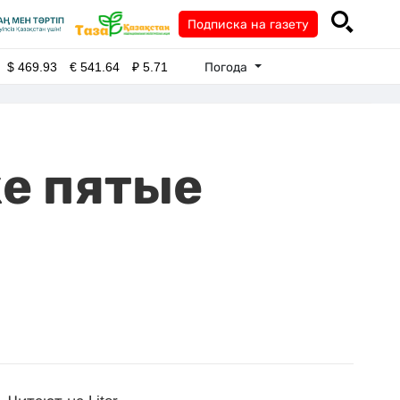
Подписка на газету
Погода
$
469.93
€
541.64
₽
5.71
е пятые