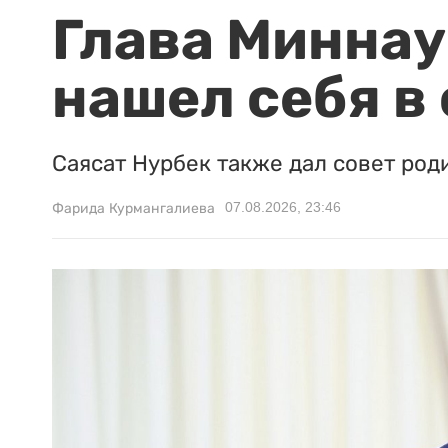
Глава Миннаук
нашел себя в
Саясат Нурбек также дал совет род
07.08.2026, 23:46
Фарида Курмангалиева