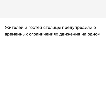
Жителей и гостей столицы предупредили о
временных ограничениях движения на одном
из самых загруженных проспектов города.
Причиной станут дорожные работы, которые
продлятся два дня, передает
Liter.kz
.
По информации городских служб, с 7 по 8
августа на проспекте Кабанбай батыра
пройдет ремонт дорожного покрытия. В связи
с этим движение будет частично ограничено
на участке от улицы Калкаман до улицы
Сарайшык. Полностью перекрывать дорогу не
планируется. На время ремонта движение