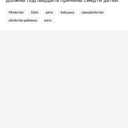
должны подтвердить причины смерти детей.
Убийство
США
дети
бабушка
самоубийство
убийство ребенка
мать