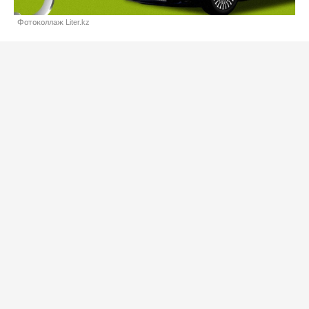
Фотоколлаж Liter.kz