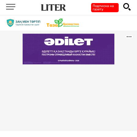
Подписка на
газету