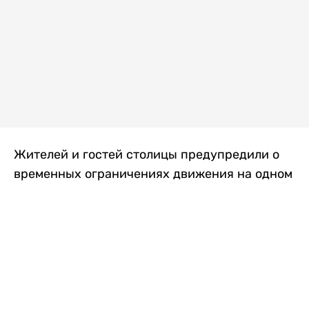
Жителей и гостей столицы предупредили о
временных ограничениях движения на одном
из самых загруженных проспектов города.
Причиной станут дорожные работы, которые
продлятся два дня, передает
Liter.kz
.
По информации городских служб, с 7 по 8
августа на проспекте Кабанбай батыра
пройдет ремонт дорожного покрытия. В связи