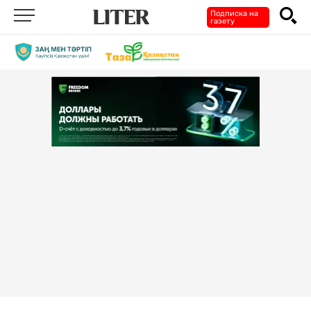
Подписка на
газету