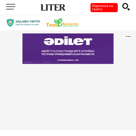
Подписка на
газету