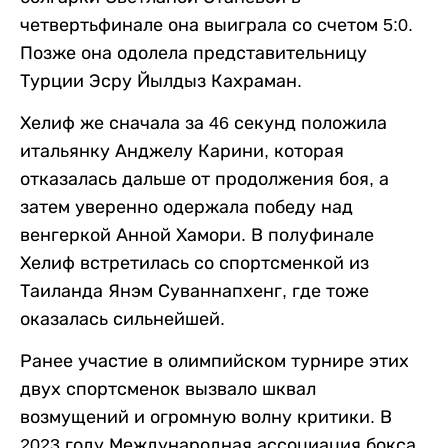
четвертьфинале она выиграла со счетом 5:0.
Позже она одолела представительницу
Турции Эсру Йылдыз Кахраман.
Хелиф же сначала за 46 секунд положила
итальянку Анджелу Карини, которая
отказалась дальше от продолжения боя, а
затем уверенно одержала победу над
венгеркой Анной Хамори. В полуфинале
Хелиф встретилась со спортсменкой из
Таиланда Янэм Суваннапхенг, где тоже
оказалась сильнейшей.
Ранее участие в олимпийском турнире этих
двух спортсменок вызвало шквал
возмущений и огромную волну критики. В
2023 году Международная ассоциация бокса