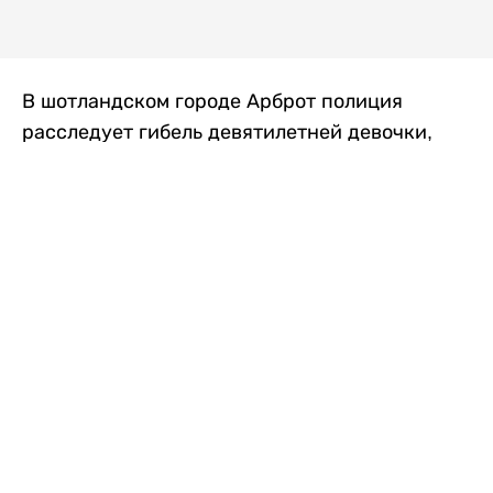
В шотландском городе Арброт полиция
расследует гибель девятилетней девочки,
которую нашли с тяжелыми травмами в
промышленной зоне, где семья разбила
палаточный лагерь. По подозрению в
убийстве ребенка задержан ее 35-летний
отец, передает
Liter.kz
со ссылкой на
The Sun
.
По данным полиции, семья из Западного
Йоркшира приехала в Арброт и разбила
палатку на территории заброшенной
промышленной зоны неподалеку от пляжа.
Вместе с родителями были двое детей.