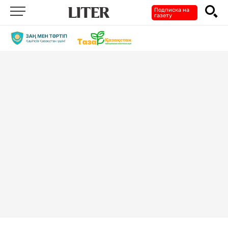
Подписка на
газету