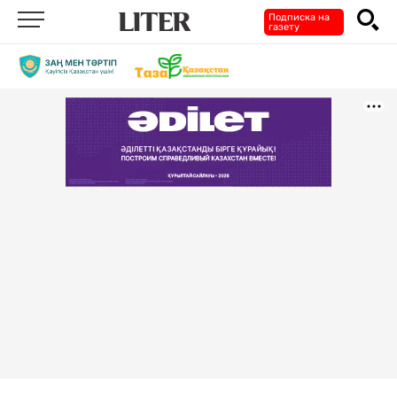
Подписка на
газету