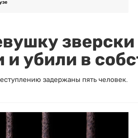
узе
евушку зверски
 и убили в соб
реступлению задержаны пять человек.