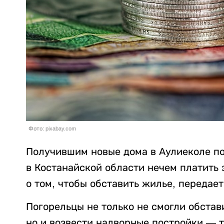
Фото: pixabay.com
Получившим новые дома в Аулиеколе п
в Костанайской области нечем платить 
о том, чтобы обставить жилье, передае
Погорельцы не только не смогли обстав
но и возвести надворные постройки — т