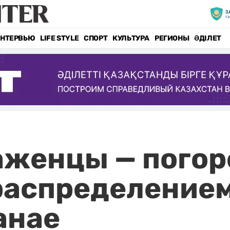
НТЕРВЬЮ
LIFE STYLE
СПОРТ
КУЛЬТУРА
РЕГИОНЫ
ӘДІЛЕТ
аженцы — пого
аспределением
анае