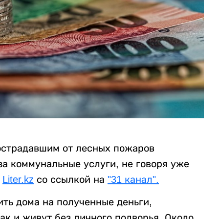
острадавшим от лесных пожаров
за коммунальные услуги, не говоря уже
т
Liter.kz
со ссылкой на
"31 канал".
ить дома на полученные деньги,
ак и живут без личного подворья. Около