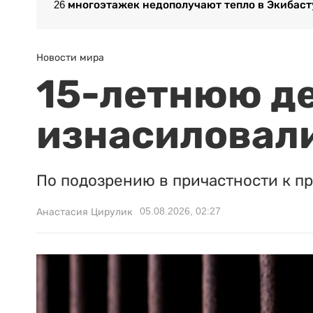
26 многоэтажек недополучают тепло в Экибаст
Новости мира
15-летнюю д
изнасиловали
По подозрению в причастности к п
05.08.2026, 02:27
Анастасия Цирулик