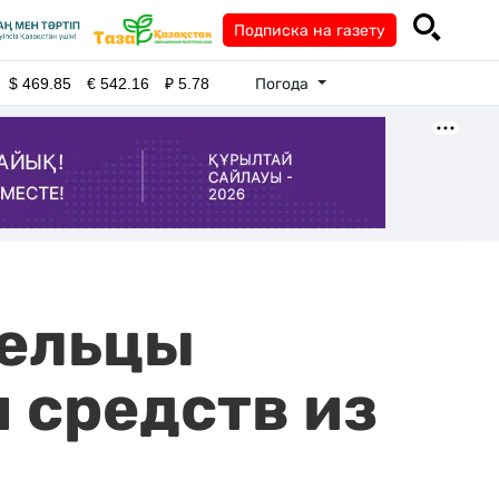
Подписка на газету
Погода
$
469.85
€
542.16
₽
5.78
рельцы
 средств из