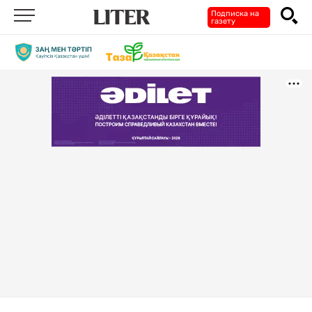
Подписка на
газету