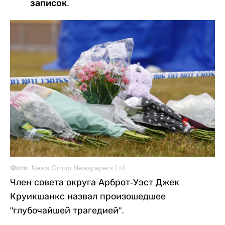
записок.
Фото: News Group Newspapers Ltd.
Член совета округа Арброт-Уэст Джек
Круикшанкс назвал произошедшее
"глубочайшей трагедией".