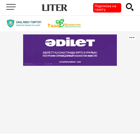
Подписка на
газету