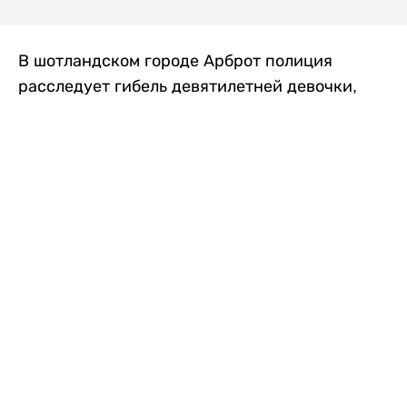
В шотландском городе Арброт полиция
расследует гибель девятилетней девочки,
которую нашли с тяжелыми травмами в
промышленной зоне, где семья разбила
палаточный лагерь. По подозрению в
убийстве ребенка задержан ее 35-летний
отец, передает
Liter.kz
со ссылкой на
The Sun
.
По данным полиции, семья из Западного
Йоркшира приехала в Арброт и разбила
палатку на территории заброшенной
промышленной зоны неподалеку от пляжа.
Вместе с родителями были двое детей.
Местные жители рассказали, что вечером в