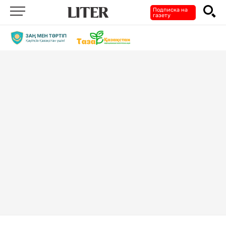
Подписка на
газету