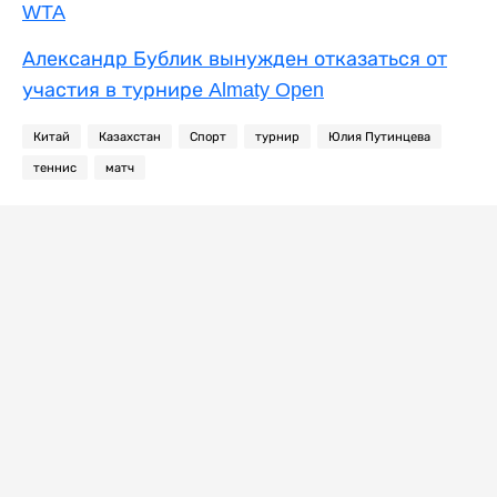
WTA
Александр Бублик вынужден отказаться от
участия в турнире Almaty Open
Китай
Казахстан
Спорт
турнир
Юлия Путинцева
теннис
матч