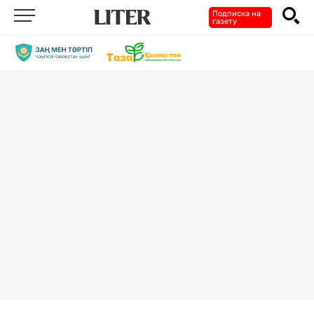
Подписка на
газету