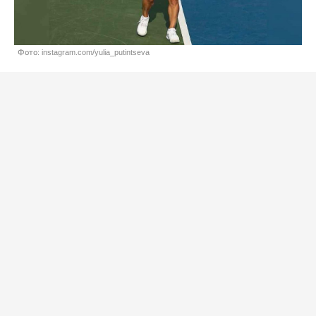
Фото: instagram.com/yulia_putintseva