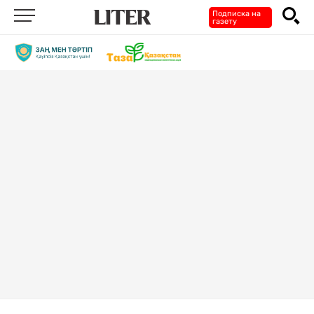
Подписка на
газету