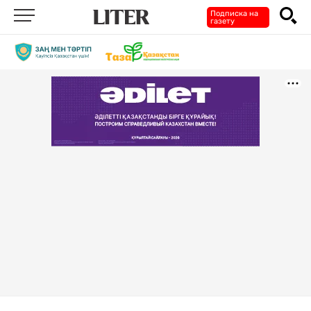
Подписка на
газету