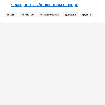
чемодане, выброшенном в озеро
Индия
Убийство
изнасилование
девушка
группа