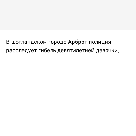
В шотландском городе Арброт полиция
расследует гибель девятилетней девочки,
которую нашли с тяжелыми травмами в
промышленной зоне, где семья разбила
палаточный лагерь. По подозрению в
убийстве ребенка задержан ее 35-летний
отец, передает
Liter.kz
со ссылкой на
The Sun
.
По данным полиции, семья из Западного
Йоркшира приехала в Арброт и разбила
палатку на территории заброшенной
промышленной зоны неподалеку от пляжа.