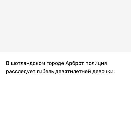
В шотландском городе Арброт полиция
расследует гибель девятилетней девочки,
которую нашли с тяжелыми травмами в
промышленной зоне, где семья разбила
палаточный лагерь. По подозрению в
убийстве ребенка задержан ее 35-летний
отец, передает
Liter.kz
со ссылкой на
The Sun
.
По данным полиции, семья из Западного