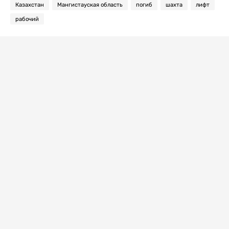
Казахстан
Мангистауская область
погиб
шахта
лифт
рабочий