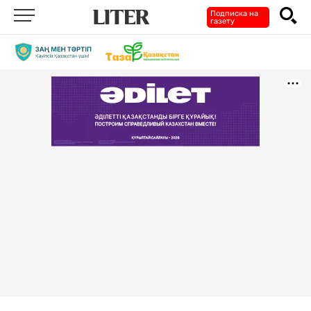
Подписка на
газету