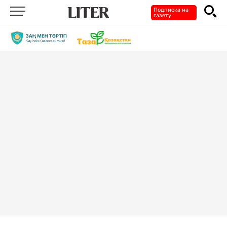
Подписка на
газету