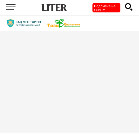
Подписка на
газету