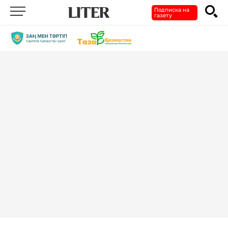
Подписка на
газету