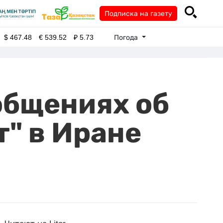
Подписка на газету
Погода
$
467.48
€
539.52
₽
5.73
общениях об
т" в Иране