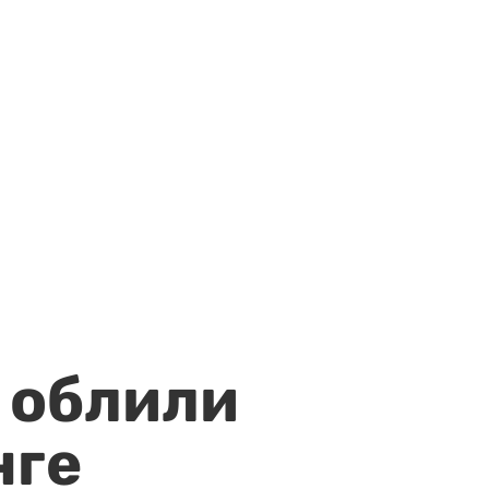
 облили
нге