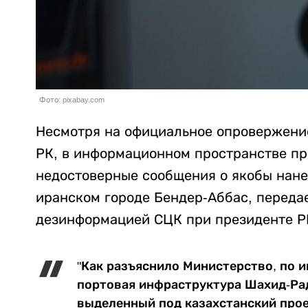
Фото: pixabay.com
Несмотря на официальное опровержение
РК, в информационном пространстве п
недостоверные сообщения о якобы нанес
иранском городе Бендер-Аббас, переда
дезинформацией СЦК при президенте Р
"Как разъяснило Министерство, по 
портовая инфраструктура Шахид-Рад
выделенный под казахстанский проек