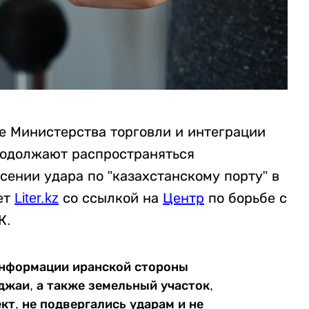
 Министерства торговли и интеграции
родолжают распространяться
ении удара по "казахстанскому порту" в
ет
Liter.kz
со ссылкой на
Центр
по борьбе с
К.
информации иранской стороны
жаи, а также земельный участок,
т, не подвергались ударам и не