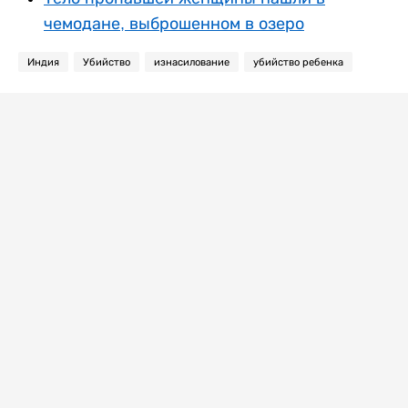
чемодане, выброшенном в озеро
Индия
Убийство
изнасилование
убийство ребенка