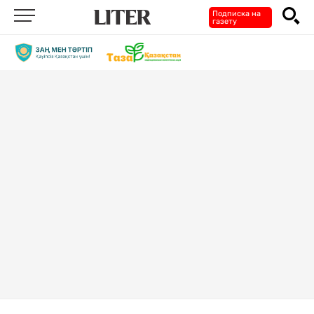
Подписка на
газету