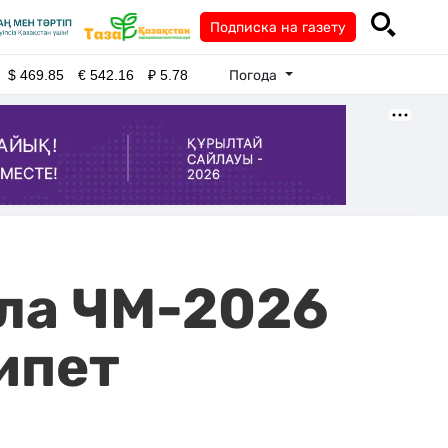
Подписка на газету
Погода
$
469.85
€
542.16
₽
5.78
ала ЧМ-2026
гипет