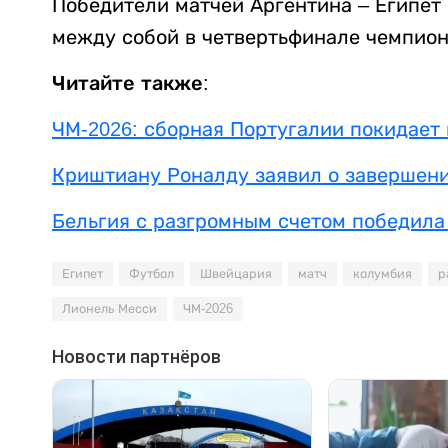
Победители матчей Аргентина – Египет
между собой в четвертьфинале чемпион
Читайте также:
ЧМ-2026: сборная Португалии покидает
Криштиану Роналду заявил о завершен
Бельгия с разгромным счетом победила
Египет
Футбол
Швейцария
матч
колумбия
р
Лионель Месси
ЧМ-2026