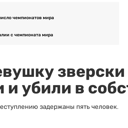
число чемпионатов мира
алии с чемпионата мира
евушку зверски
 и убили в соб
реступлению задержаны пять человек.