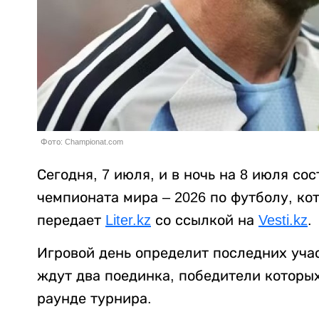
Фото: Championat.com
Сегодня, 7 июля, и в ночь на 8 июля со
чемпионата мира – 2026 по футболу, ко
передает
Liter.kz
со ссылкой на
Vesti.kz
.
Игровой день определит последних уча
ждут два поединка, победители которы
раунде турнира.