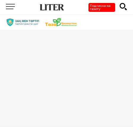
Подписка на
газету