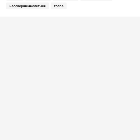
несовершеннолетняя
толпа