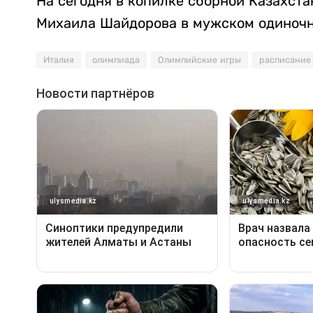
На сегодня в копилке сборной Казахста
Михаила Шайдорова в мужском одиночн
Италия
олимпиада
Олимпийские игры
расписание