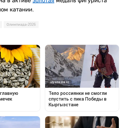
на в активе
золотая
медаль фигуриста
ом катании.
Олимпиада-2026