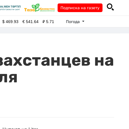
Подписка на газету
Погода
$
469.93
€
541.64
₽
5.71
захстанцев на
ля