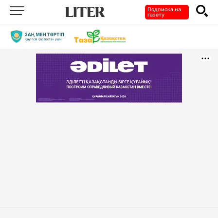
Подписка на
газету