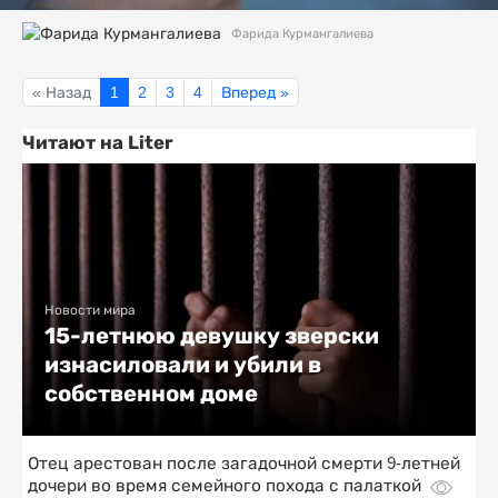
Фарида Курмангалиева
« Назад
1
2
3
4
Вперед »
Читают на Liter
Новости мира
15-летнюю девушку зверски
изнасиловали и убили в
собственном доме
Отец арестован после загадочной смерти 9-летней
дочери во время семейного похода с палаткой