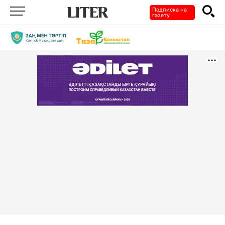
Подписка на
газету