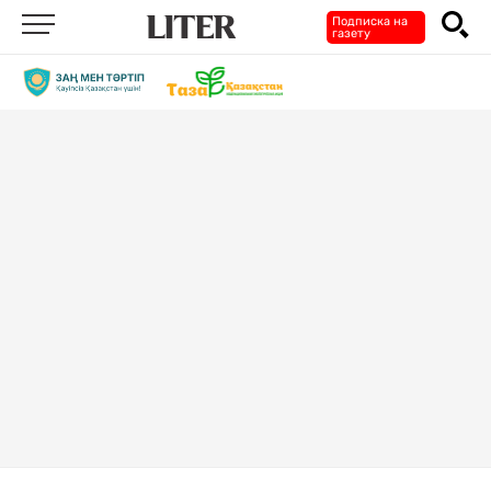
Подписка на
газету