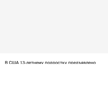
В США 13-летнему подростку предъявлено
обвинение в убийстве второй степени после
гибели его 14-летней сводной сестры. По
версии следствия, трагедия произошла
вскоре после ссоры между детьми, передает
Liter.kz
со ссылкой на
kmph.com
.
Как сообщили в полиции, девочка получила