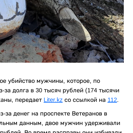
ое убийство мужчины, которое, по
за долга в 30 тысяч рублей (174 тысячи
жаны, передает
Liter.kz
со ссылкой на
112
.
-за денег на проспекте Ветеранов в
ельным данным, двое мужчин удерживали
 рублей. Во время расправы они избивали