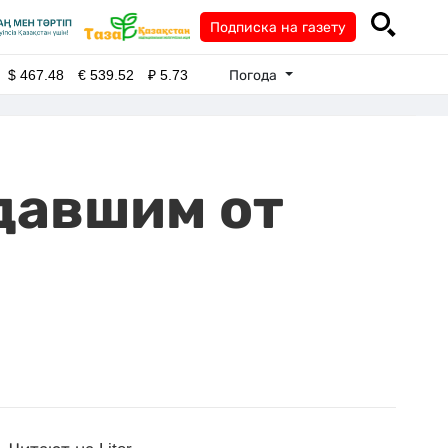
Подписка на газету
Погода
$
467.48
€
539.52
₽
5.73
давшим от