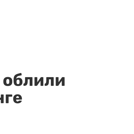
 облили
нге