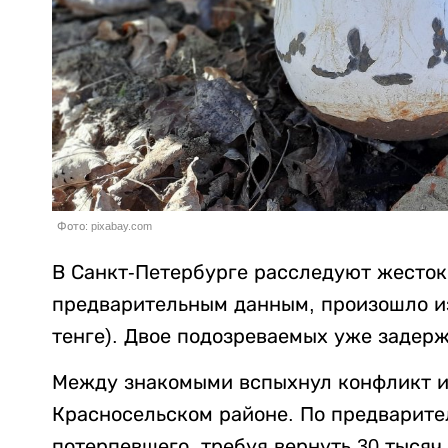
Фото: pixabay.com
В Санкт-Петербурге расследуют жесток
предварительным данным, произошло из-
тенге). Двое подозреваемых уже задер
Между знакомыми вспыхнул конфликт из
Красносельском районе. По предварит
потерпевшего, требуя вернуть 30 тысяч