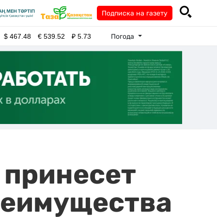
Подписка на газету
Погода
$
467.48
€
539.52
₽
5.73
 принесет
реимущества