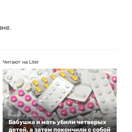
ане.
Читают на Liter
Новости мира
Бабушка и мать убили четверых
детей, а затем покончили с собой