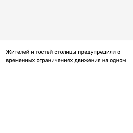
Жителей и гостей столицы предупредили о
временных ограничениях движения на одном
из самых загруженных проспектов города.
Причиной станут дорожные работы, которые
продлятся два дня, передает
Liter.kz
.
По информации городских служб, с 7 по 8
августа на проспекте Кабанбай батыра
пройдет ремонт дорожного покрытия. В связи
с этим движение будет частично ограничено
на участке от улицы Калкаман до улицы