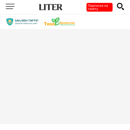
Подписка на
газету