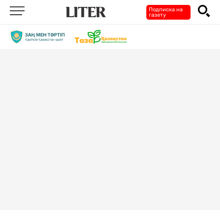
Подписка на
газету