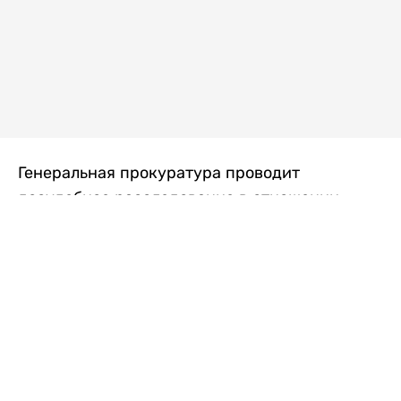
Генеральная прокуратура проводит
досудебное расследование в отношении
преступной группы, длительное время
занимавшейся экономической контрабандой
товаров из Китая в Казахстан, передает
Liter.kz
со ссылкой на Генпрокуратуру РК.
"Следствием установлено, что из 37
компаний, только по двум
аффилированным предприятиям