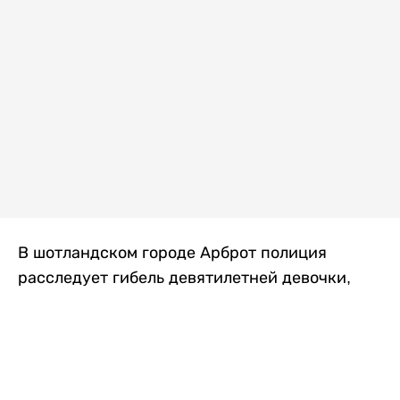
В шотландском городе Арброт полиция
расследует гибель девятилетней девочки,
которую нашли с тяжелыми травмами в
промышленной зоне, где семья разбила
палаточный лагерь. По подозрению в
убийстве ребенка задержан ее 35-летний