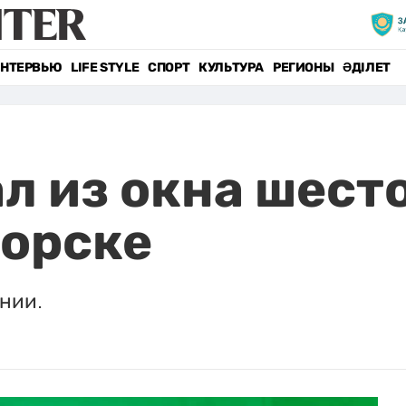
НТЕРВЬЮ
LIFE STYLE
СПОРТ
КУЛЬТУРА
РЕГИОНЫ
ӘДІЛЕТ
л из окна шесто
горске
нии.