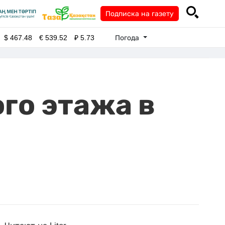
Подписка на газету
Погода
$
467.48
€
539.52
₽
5.73
го этажа в