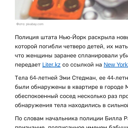
Фото: pixabay.com
Полиция штата Нью-Йорк раскрыла новы
которой погибли четверо детей, их мат
что женщины заранее спланировали убий
передает
Liter.kz
со ссылкой на
New York
Тела 64-летней Эми Стедман, ее 44-лет
были обнаружены в квартире в городе М
обеспокоенный сосед несколько раз пр
обнаружения тела находились в сильно
По словам начальника полиции Билла Р
признание, подписанное именем бабушки