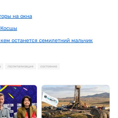
торы на окна
в Косшы
 кем останется семилетний мальчик
а
госпитализация
состояние