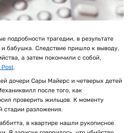
е подробности трагедии, в результате
ь и бабушка. Следствие пришло к выводу,
ства, а затем покончили с собой,
 Post
.
ней дочери Сары Майерс и четверых детей
еханиквилл после того, как
осил проверить жильцов. К моменту
й стадии разложения.
аббитта, в квартире нашли рукописное
. В записке говорилось, что убийство