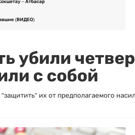
Кокшетау – Атбасар
давшие (ВИДЕО)
ть убили четвер
или с собой
"защитить" их от предполагаемого насил