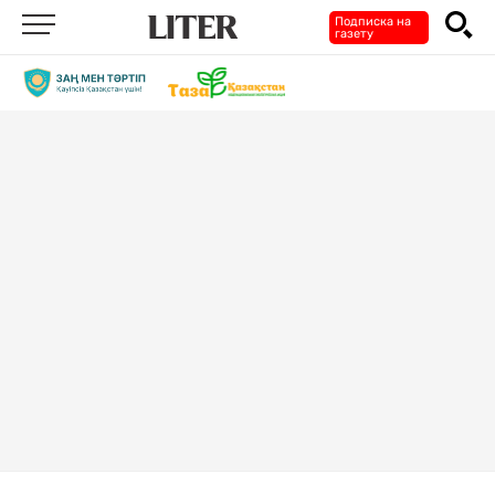
Подписка на
газету