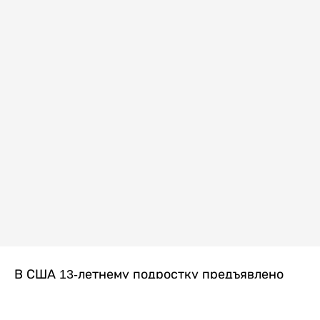
В США 13-летнему подростку предъявлено
обвинение в убийстве второй степени после
гибели его 14-летней сводной сестры. По