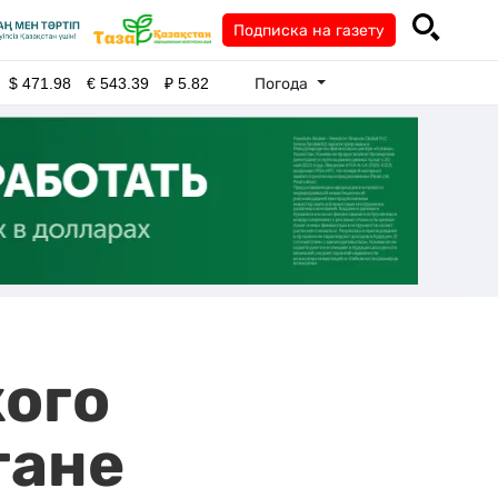
Подписка на газету
Погода
$
471.98
€
543.39
₽
5.82
ого
тане