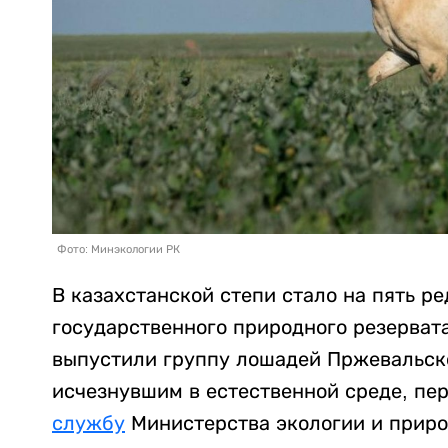
Фото: Минэкологии РК
В казахстанской степи стало на пять р
государственного природного резерват
выпустили группу лошадей Пржевальско
исчезнувшим в естественной среде, пе
службу
Министерства экологии и приро