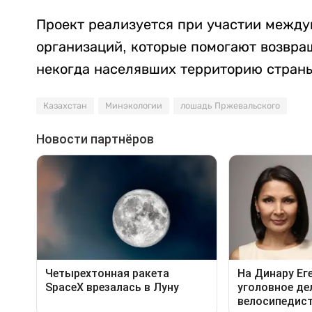
Проект реализуется при участии межд
организаций, которые помогают возвра
некогда населявших территорию страны
Казахстан
Минэкологии
лошадь Пржевальского