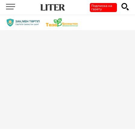
Подписка на
газету