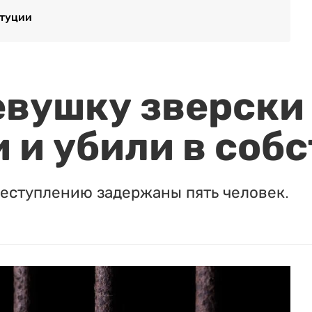
итуции
евушку зверски
 и убили в соб
реступлению задержаны пять человек.