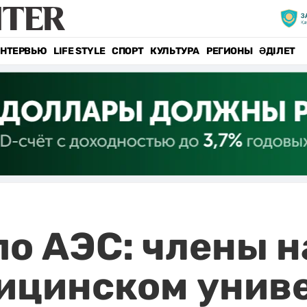
НТЕРВЬЮ
LIFE STYLE
СПОРТ
КУЛЬТУРА
РЕГИОНЫ
ӘДІЛЕТ
о АЭС: члены 
дицинском унив