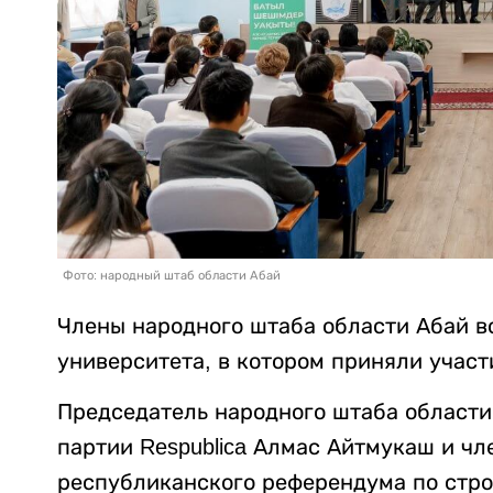
Фото: народный штаб области Абай
Члены народного штаба области Абай в
университета, в котором приняли участ
Председатель народного штаба области
партии Respublica Алмас Айтмукаш и ч
республиканского референдума по стро