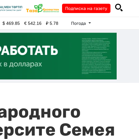
Подписка на газету
Погода
$
469.85
€
542.16
₽
5.78
народного
ерсите Семея