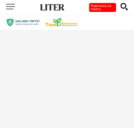
Подписка на
газету