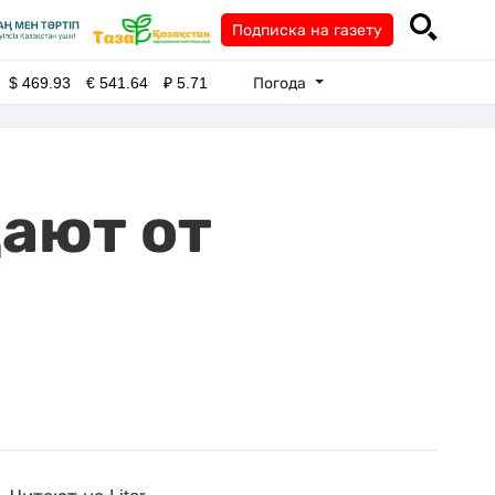
Подписка на газету
Погода
$
469.93
€
541.64
₽
5.71
ают от