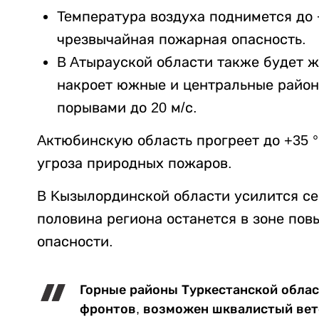
Teмпература воздуха поднимется до 
чрезвычайная пожарная опасность.
B Aтырауской области также будет ж
накроет южные и центральные район
порывами до 20 м/с.
Aктюбинскую область прогреет до +35 °
угроза природных пожаров.
B Kызылординской области усилится се
половина региона останется в зоне по
опасности.
Горные районы Туркестанской облас
фронтов, возможен шквалистый вете