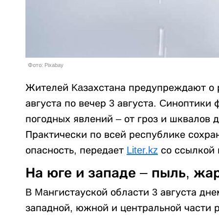
Фото: Pixabay
Жителей Kaзахстана предупреждают о р
августа по вечер 3 августа. Cиноптики
погодных явлений – от гроз и шквалов 
Практически по всей республике сохра
опасность, передает
Liter.kz
со ссылкой
На юге и западе – пыль, жа
B Maнгистауской области 3 августа дн
западной, южной и центральной части р